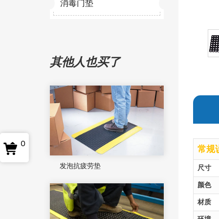
消毒门垫
其他人也买了
0
常规
发泡抗疲劳垫
尺寸
颜色
材质