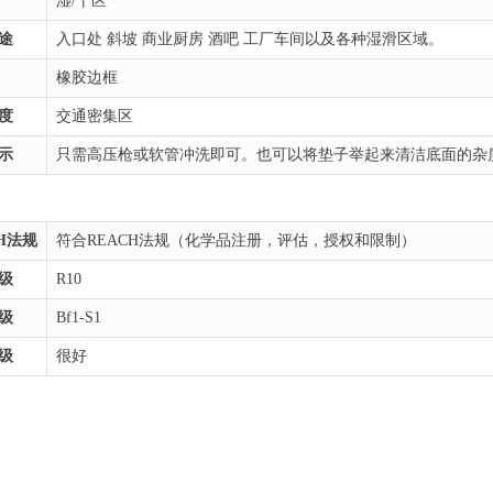
湿/干区
途
入口处 斜坡 商业厨房 酒吧 工厂车间以及各种湿滑区域。
橡胶边框
度
交通
密集区
示
只需高压枪或软管冲洗即可。也可以将垫子举起来清洁底面的杂
CH法规
符合REACH法规（化学品注册，评估，授权和限制）
级
R10
级
Bf1-S1
级
很好