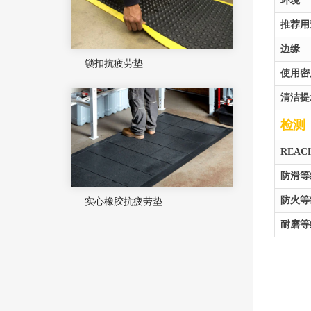
环境
推荐用
边缘
锁扣抗疲劳垫
使用密
清洁提
检测
REA
防滑等
实心橡胶抗疲劳垫
防火等
耐磨等