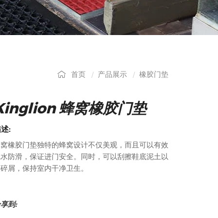
首页
产品展示
橡胶门垫
Kinglion 蜂窝橡胶门垫
述:
蜂窝橡胶门垫独特的蜂窝设计不仅美观，而且可以有效
疏水防滑，保证进门安全。同时，可以刮擦鞋底泥土以
及碎屑，保持室内干净卫生。
享到: